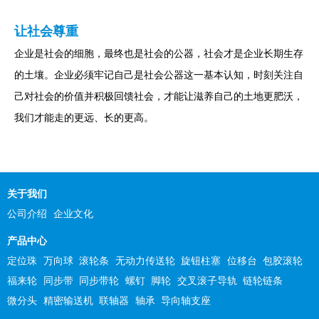
让社会尊重
企业是社会的细胞，最终也是社会的公器，社会才是企业长期生存
的土壤。企业必须牢记自己是社会公器这一基本认知，时刻关注自
己对社会的价值并积极回馈社会，才能让滋养自己的土地更肥沃，
我们才能走的更远、长的更高。
关于我们
公司介绍
企业文化
产品中心
定位珠
万向球
滚轮条
无动力传送轮
旋钮柱塞
位移台
包胶滚轮
福来轮
同步带
同步带轮
螺钉
脚轮
交叉滚子导轨
链轮链条
微分头
精密输送机
联轴器
轴承
导向轴支座