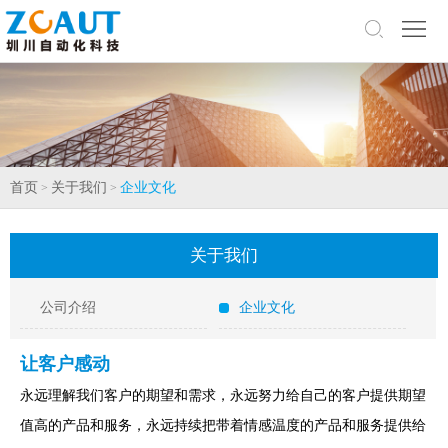
网
站
关
首
于
产
页
我
品
研
首页
关于我们
企业文化
>
>
们
中
发
新
心
与
闻
联
关于我们
服
中
系
公司介绍
企业文化
务
心
我
让客户感动
们
永远理解我们客户的期望和需求，永远努力给自己的客户提供期望
值高的产品和服务，永远持续把带着情感温度的产品和服务提供给