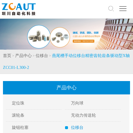
网
站
关
首
于
产
页
我
品
研
首页
产品中心
位移台
燕尾槽手动位移台精密齿轮齿条驱动型X轴
>
>
>
们
中
发
新
ZCC01-L300-2
心
与
闻
联
产品中心
服
中
系
务
心
我
定位珠
万向球
们
滚轮条
无动力传送轮
旋钮柱塞
位移台