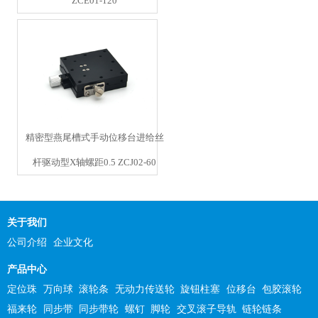
ZCE01-120
精密型燕尾槽式手动位移台进给丝
杆驱动型X轴螺距0.5 ZCJ02-60
关于我们
公司介绍
企业文化
产品中心
定位珠
万向球
滚轮条
无动力传送轮
旋钮柱塞
位移台
包胶滚轮
福来轮
同步带
同步带轮
螺钉
脚轮
交叉滚子导轨
链轮链条